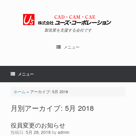
コ
ン
テ
ン
ツ
製造業を支援する会社です
へ
ス
キ
メニュー
ッ
プ
メニュー
ホーム
»
アーカイブ: 5月 2018
月別アーカイブ:
5月 2018
役員変更のお知らせ
投稿日:
5月 28, 2018
by
admin